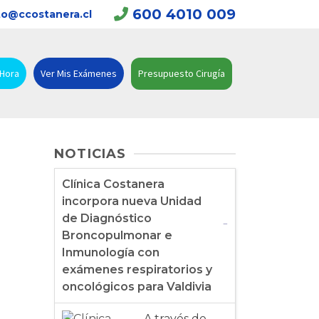
600 4010 009
o@ccostanera.cl
 Hora
Ver Mis Exámenes
Presupuesto Cirugía
NOTICIAS
Clínica Costanera
incorpora nueva Unidad
de Diagnóstico
Broncopulmonar e
Inmunología con
exámenes respiratorios y
oncológicos para Valdivia
A través de