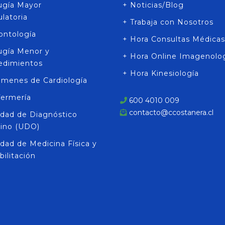
rugía Mayor
+ Noticias/Blog
latoria
+ Trabaja con Nosotros
ontología
+ Hora Consultas Médicas
rugía Menor y
+ Hora Online Imagenolo
edimientos
+ Hora Kinesiología
ámenes de Cardiología
fermería
600 4010 009
contacto@ccostanera.cl
idad de Diagnóstico
rino (UDO)
dad de Medicina Física y
ilitación