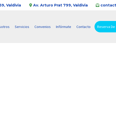
9, Valdivia
Av. Arturo Prat 799, Valdivia
contact
sotros
Servicios
Convenios
Infórmate
Contacto
Reserva De