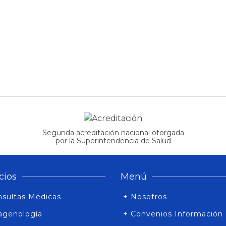
Segunda acreditación nacional otorgada
por la Superintendencia de Salud
cios
Menú
nsultas Médicas
+ Nosotros
agenología
+ Convenios Información