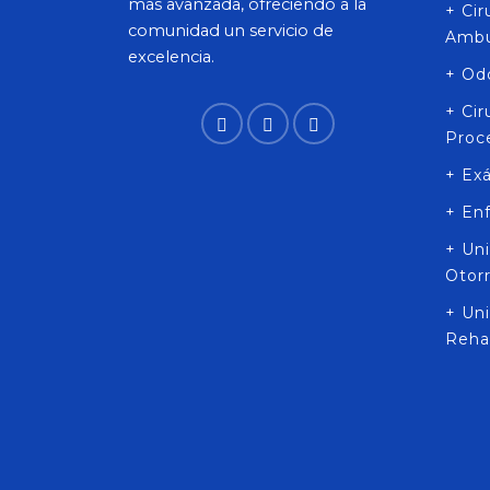
más avanzada, ofreciendo a la
+ Ci
comunidad un servicio de
Ambu
excelencia.
+ Od
+ Ci
Proc
+ Ex
+ En
+ Un
Otor
+ Uni
Rehab