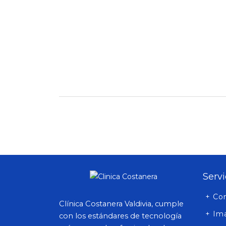
Servi
+ Co
Clínica Costanera Valdivia, cumple
+ Im
con los estándares de tecnología