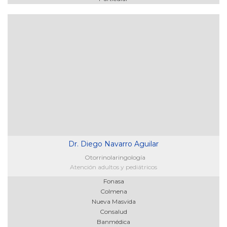
Dr. Diego Navarro Aguilar
Otorrinolaringología
Atención adultos y pediátricos
Fonasa
Colmena
Nueva Masvida
Consalud
Banmédica