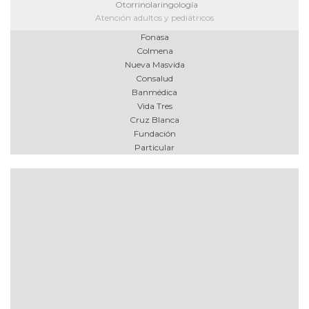
Otorrinolaringología
Atención adultos y pediátricos
Fonasa
Colmena
Nueva Masvida
Consalud
Banmédica
Vida Tres
Cruz Blanca
Fundación
Particular