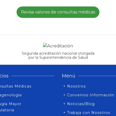
Revisa valores de consultas médicas
Segunda acreditación nacional otorgada
por la Superintendencia de Salud
cios
Menú
nsultas Médicas
+ Nosotros
agenología
+ Convenios Información
rugía Mayor
+ Noticias/Blog
latoria
+ Trabaja con Nosotros