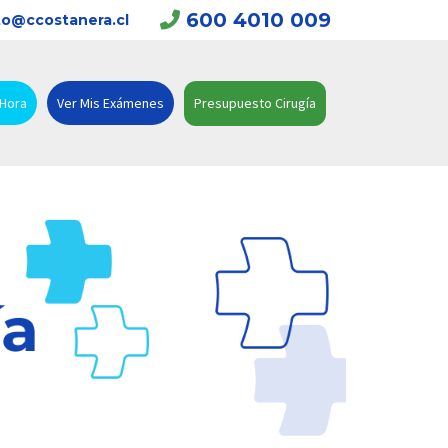
600 4010 009
o@ccostanera.cl
 Hora
Ver Mis Exámenes
Presupuesto Cirugía