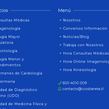
cios
Menú
nsultas Médicas
+ Nosotros
agenología
+ Convenios Información
rugía Mayor
+ Noticias/Blog
latoria
+ Trabaja con Nosotros
ontología
+ Hora Consultas Médicas
rugía Menor y
+ Hora Online Imagenolo
edimientos
+ Hora Kinesiología
ámenes de Cardiología
fermería
600 4010 009
contacto@ccostanera.cl
idad de Diagnóstico
rino (UDO)
dad de Medicina Física y