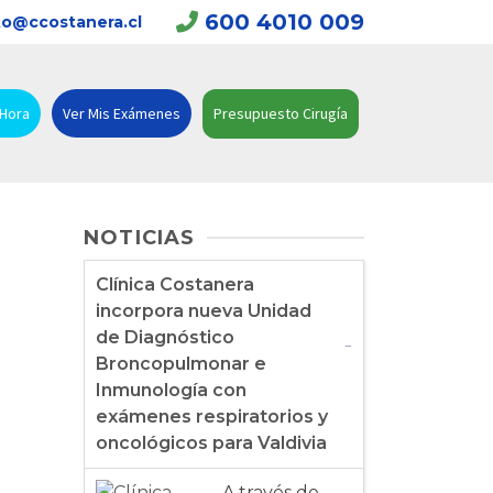
600 4010 009
o@ccostanera.cl
 Hora
Ver Mis Exámenes
Presupuesto Cirugía
NOTICIAS
Clínica Costanera
incorpora nueva Unidad
de Diagnóstico
Broncopulmonar e
Inmunología con
exámenes respiratorios y
oncológicos para Valdivia
A través de