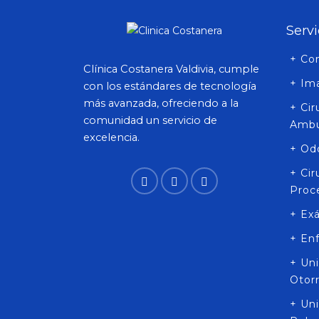
Servi
+ Co
Clínica Costanera Valdivia, cumple
+ Im
con los estándares de tecnología
más avanzada, ofreciendo a la
+ Ci
comunidad un servicio de
Ambu
excelencia.
+ Od
+ Ci
Proc
+ Ex
+ En
+ Un
Otor
+ Uni