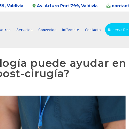
9, Valdivia
Av. Arturo Prat 799, Valdivia
contact
sotros
Servicios
Convenios
Infórmate
Contacto
Reserva De
ología puede ayudar en
post-cirugía?