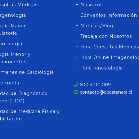
nsultas Médicas
+ Nosotros
agenología
+ Convenios Información
rugía Mayor
+ Noticias/Blog
latoria
+ Trabaja con Nosotros
ontología
+ Hora Consultas Médicas
rugía Menor y
+ Hora Online Imagenolo
edimientos
+ Hora Kinesiología
ámenes de Cardiología
fermería
600 4010 009
contacto@ccostanera.cl
idad de Diagnóstico
rino (UDO)
dad de Medicina Física y
ilitación