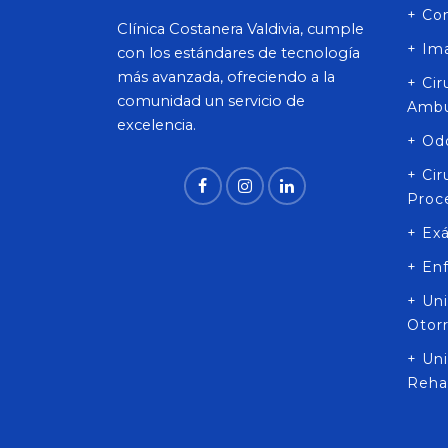
+ Co
Clínica Costanera Valdivia, cumple
+ Im
con los estándares de tecnología
más avanzada, ofreciendo a la
+ Ci
comunidad un servicio de
Ambu
excelencia.
+ Od
+ Ci
Proc
+ Ex
+ En
+ Un
Otor
+ Uni
Rehab