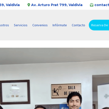
9, Valdivia
Av. Arturo Prat 799, Valdivia
contact
sotros
Servicios
Convenios
Infórmate
Contacto
Reserva De