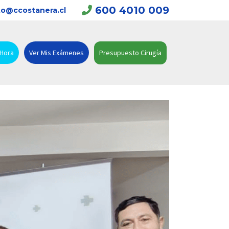
600 4010 009
o@ccostanera.cl
 Hora
Ver Mis Exámenes
Presupuesto Cirugía