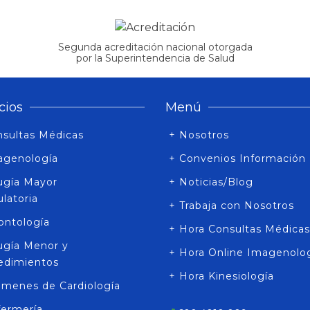
Segunda acreditación nacional otorgada
por la Superintendencia de Salud
cios
Menú
nsultas Médicas
+ Nosotros
agenología
+ Convenios Información
rugía Mayor
+ Noticias/Blog
latoria
+ Trabaja con Nosotros
ontología
+ Hora Consultas Médicas
rugía Menor y
+ Hora Online Imagenolo
edimientos
+ Hora Kinesiología
ámenes de Cardiología
fermería