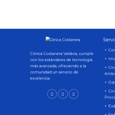
Servi
+ Co
Clínica Costanera Valdivia, cumple
+ Im
con los estándares de tecnología
más avanzada, ofreciendo a la
+ Ci
comunidad un servicio de
Ambu
excelencia.
+ Od
+ Ci
Proc
+ Ex
+ En