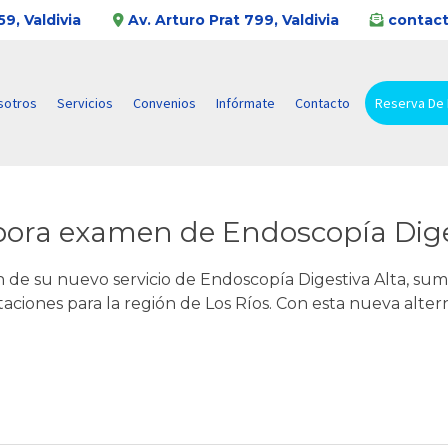
9, Valdivia
Av. Arturo Prat 799, Valdivia
contact
sotros
Servicios
Convenios
Infórmate
Contacto
Reserva De
pora examen de Endoscopía Diges
ón de su nuevo servicio de Endoscopía Digestiva Alta, 
ciones para la región de Los Ríos. Con esta nueva alterna