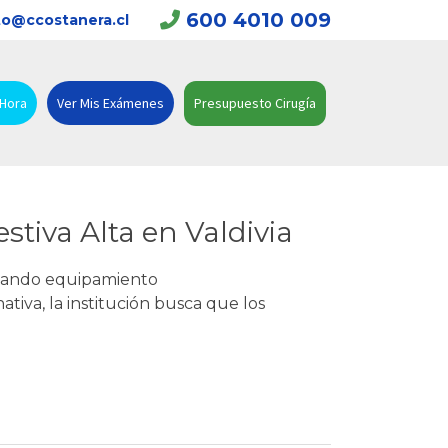
600 4010 009
o@ccostanera.cl
 Hora
Ver Mis Exámenes
Presupuesto Cirugía
tiva Alta en Valdivia
sumando equipamiento
tiva, la institución busca que los