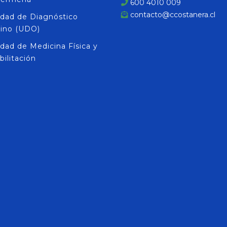
600 4010 009
contacto@ccostanera.cl
idad de Diagnóstico
rino (UDO)
dad de Medicina Física y
ilitación