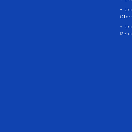
+ Un
Otor
+ Uni
Rehab