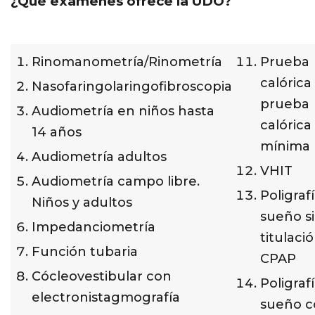
¿Qué exámenes ofrece la UDO?
Rinomanometría/Rinometría
Prueba
calórica
Nasofaringolaringofibroscopia
prueba
Audiometría en niños hasta
calórica
14 años
mínima
Audiometría adultos
VHIT
Audiometría campo libre.
Poligraf
Niños y adultos
sueño s
Impedanciometría
titulaci
Función tubaria
CPAP
Cócleovestibular con
Poligraf
electronistagmografía
sueño c