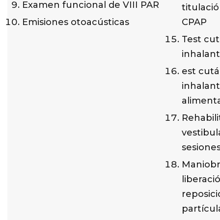
Examen funcional de VIII PAR
titulaci
Emisiones otoacústicas
CPAP
Test cu
inhalan
est cut
inhalant
alimenta
Rehabili
vestibul
sesiones
Maniobr
liberaci
reposic
partícul